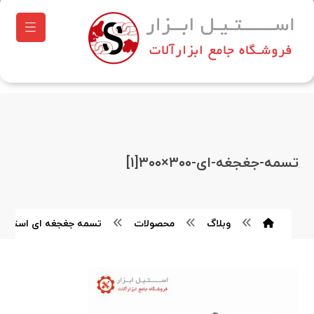
تسمه-جغجغه-ای-۳۰۰×۳۰۰[۱]
وبلاگ
محصولات
تسمه جغجغه ای استران