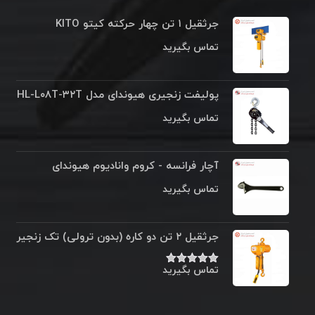
جرثقیل ۱ تن چهار حرکته کیتو KITO
تماس بگیرید
پولیفت زنجیری هیوندای مدل HL-L۰۸T-۳۲T
تماس بگیرید
آچار فرانسه - کروم وانادیوم هیوندای
تماس بگیرید
جرثقیل ۲ تن دو کاره (بدون ترولی) تک زنجیر
تماس بگیرید
نمره
۵.۰۰
از ۵