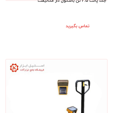
جك پالت ٢.٥ تن باسكول دار مگالیفت
تماس بگیرید