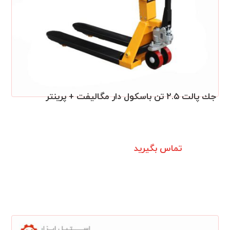
جك پالت ٢.٥ تن باسكول دار مگالیفت + پرینتر
تماس بگیرید