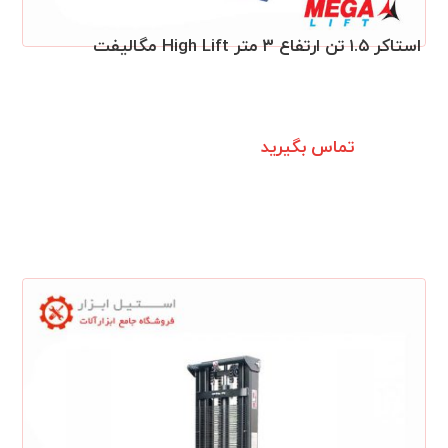
استاکر ۱.۵ تن ارتفاع ۳ متر High Lift مگالیفت
تماس بگیرید