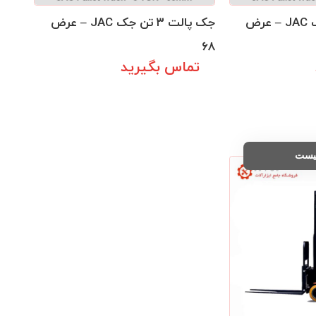
جک پالت ۳ تن جک JAC – عرض
جک پالت ۳ تن جک JAC – عرض
۶۸
تماس بگیرید
نیست