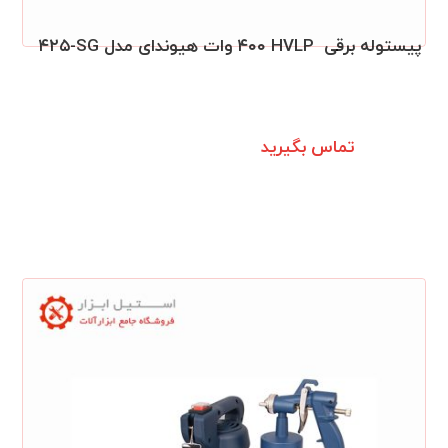
پیستوله برقی HVLP‎ ‎‏ ۴۰۰ وات هیوندای مدل ۴۲۵‎-SG
تماس بگیرید