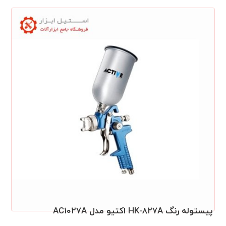
پیستوله رنگ HK-۸۲۷A اکتیو مدل AC۱۰۲۷A