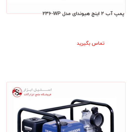
پمپ آب ۲ اینچ هیوندای مدل ۲۳۶‎-WP‎‏
تماس بگیرید