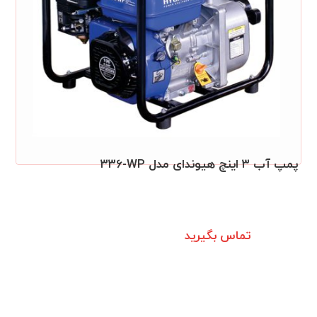
پمپ آب ۳ اینچ هیوندای مدل ۳۳۶‎-WP
تماس بگیرید