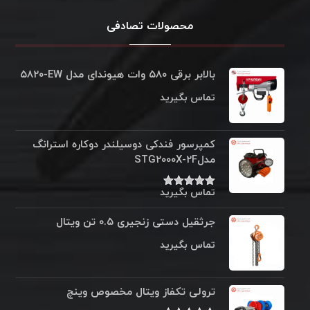
محصولات تصادفی
بالابر برقی ۵۸۰ وات هیوندای مدل ۵۸۲۰‌‎-EW
تماس بگیرید
کمپرسور فندکی دوسیلندر دوکاره استرانگ
مدلSTG۲۰۰۰X-۲F
تماس بگیرید
نمره
۵.۰۰
از ۵
جرثقیل دستی زنجیری ۰.۵ تن ویتال
تماس بگیرید
ترولی تکفاز ویتال مخصوص وینچ