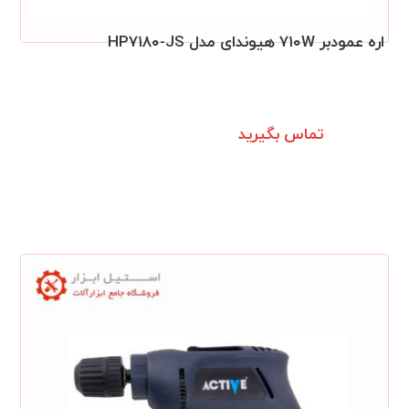
اره عمودبر ۷۱۰W هیوندای مدل HP۷۱۸۰-JS
تماس بگیرید