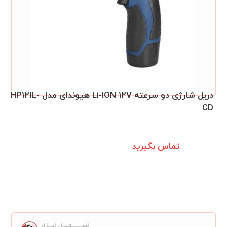
دریل شارژی دو سرعته Li-ION ۱۲V هیوندای مدل HP۱۲۱L-
CD
تماس بگیرید