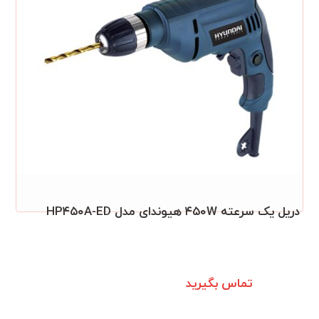
دریل یک سرعته ۴۵۰W هیوندای مدل HP۴۵۰A-ED
تماس بگیرید