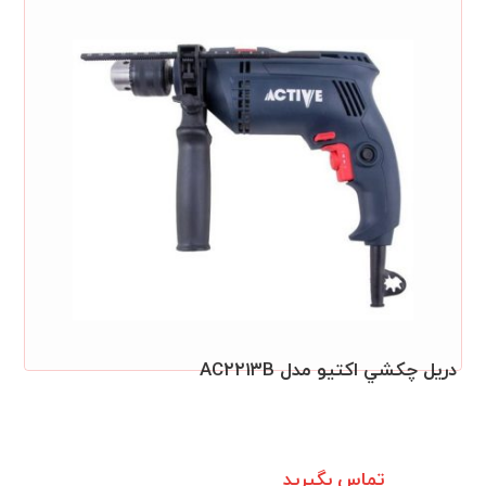
دريل چکشي اکتيو مدل AC۲۲۱۳B
تماس بگیرید