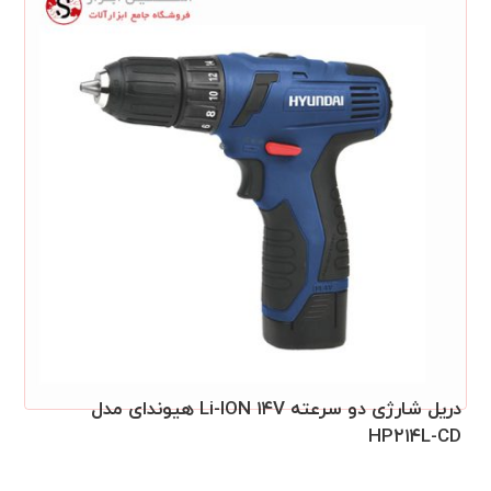
دریل شارژی دو سرعته Li-ION ۱۴V هیوندای مدل
HP۲۱۴L-CD