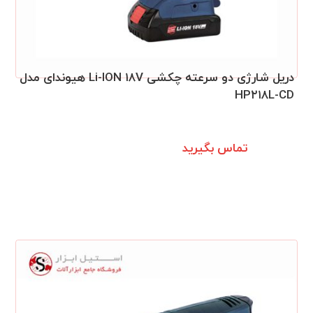
دریل شارژی دو سرعته چکشی Li-ION ۱۸V هیوندای مدل
HP۲۱۸L-CD
تماس بگیرید