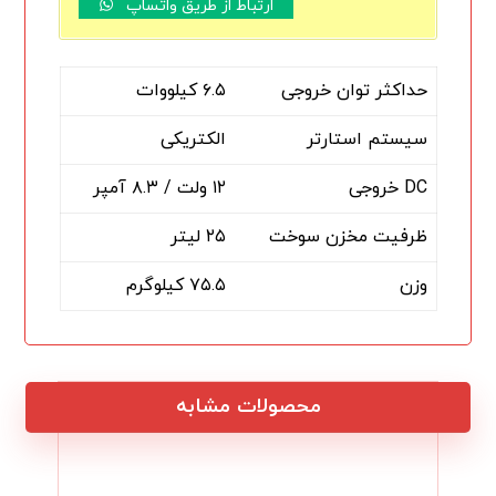
ارتباط از طریق واتساپ
حداکثر توان خروجی
۶.۵ کیلووات
سیستم استارتر
الکتریکی
DC خروجی
۱۲ ولت / ۸.۳ آمپر
ظرفیت مخزن سوخت
۲۵ لیتر
وزن
۷۵.۵ کیلوگرم
محصولات مشابه