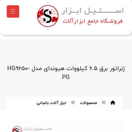
ژنراتور برق ۶.۵ کیلووات هیوندای مدل HG۹۶۵۰-
PG
محصولات
ابزار آلات باغبانی