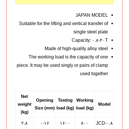
JAPAN MODEL
Suitable for the lifting and vertical transfer of
single steel plate
Capacity: ۰.۸-۲۰T
Made of high-quality alloy steel
The working load is the capacity of one
piece. It may be used singly or pairs of clamp
used together
Net
Opening
Testing
Working
weight
Model
Size (mm)
load (kg)
load (kg)
(kg)
۲.۸
۰-۱۶
۱۶۰۰
۸۰۰
JCD-۰.۸