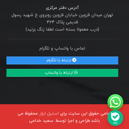
آدرس دفتر مرکزی
تهران میدان قزوین خیابان قزوین روبروی خ شهید رسول
قدیمی پلاک ۴۲۴
(درب معمولا بسته است لطفا زنگ بزنید)
تماس با واتساپ و تلگرام
ارتباط با تلگرام
ارتباط با واتساپ
تمامی حقوق این سایت برای
استیل ابزار
محفوظ می
باشد.طراحی و اجرا توسط:
سعید خدامی