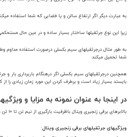
به عبارت دیگر اگر ارتفاع سالن و یا فضایی که شما استفاده میکنید حداکثر ۶ متر میباشد بهترین گزینه برای شما استفاده از جرثقیلهای برقی زن
زیرا این نوع جرثقیلها ساختار بسیار ساده و در عین حال مستحکمی 
شما تحمیل میکند.
همچنین درجرثقیلهای سیم بکسلی اگر درهنگام باربرداری بار و جرث
بایستد بسیار زیاد است و برطرف کردن این مورد زمان زیادی را از ک
در اینجا به عنوان نمونه به مزایا و ویژگی
بالابرهای برقی زنجیری ویتال باظرفیت بارگیری از نیم تن تا ۱۰ تن درصنایع سبک پرکار مانند: خودروسازی، صنایع غذایی، صنایع فلزی، صنایع سنگهای ساختمانی و معدنی و غیره کاربرد فراوانی دارند.
ویژگیهای جرثقیلهای برقی زنجیری ویتال: