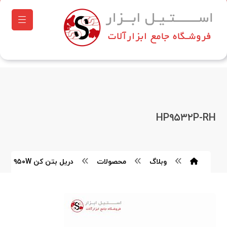
HP۹۵۳۲P-RH
وبلاگ
محصولات
دریل بتن کن SDS-Plus ۹۵۰W هیوندای مدل HP۹۵۳۲P-RH