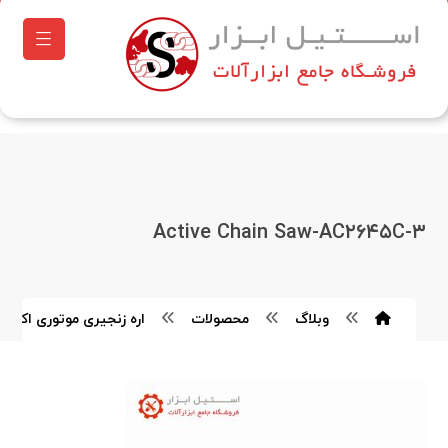
Active Chain Saw-AC۲۶۴۵C-۳
وبلاگ
محصولات
اره زنجیری موتوری اکتیو مدل C