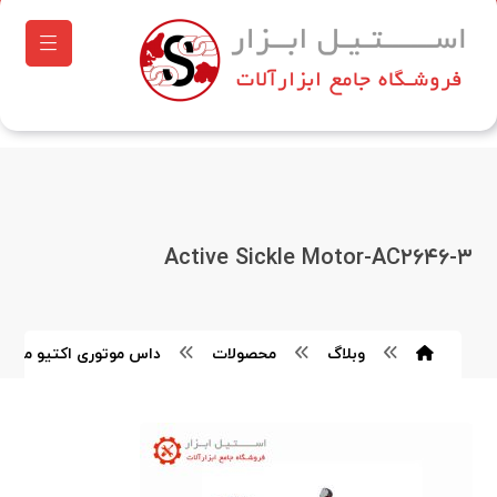
Active Sickle Motor-AC۲۶۴۶-۳
وبلاگ
محصولات
داس موتوری اکتیو مدل AC۲۶۴۶