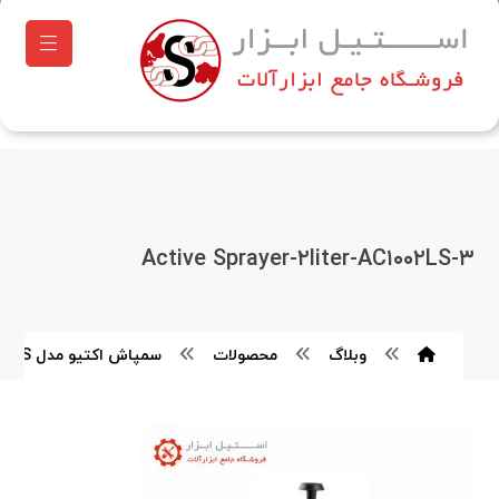
Active Sprayer-۲liter-AC۱۰۰۲LS-۳
وبلاگ
محصولات
سمپاش اکتيو مدل AC۱۰۲۰LS حجم ۲۰ ليتر