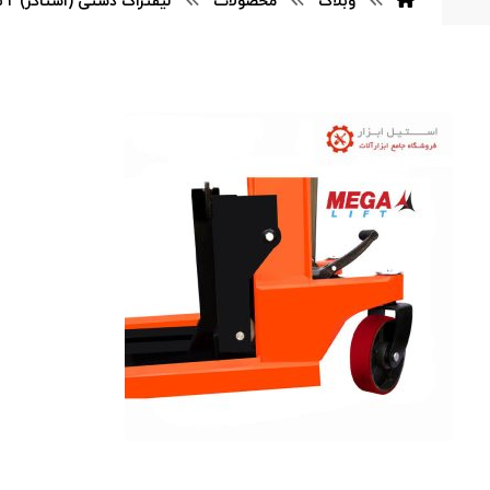
وبلاگ
محصولات
لیفتراک دستی (استاکر) ۲ تن مگالیفت