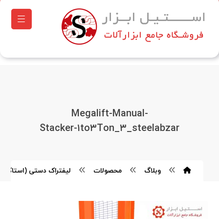
Megalift-Manual-
Stacker-۱to۳Ton_۳_steelabzar
وبلاگ
محصولات
لیفتراک دستی (استاکر) ۲ تن مگالیفت