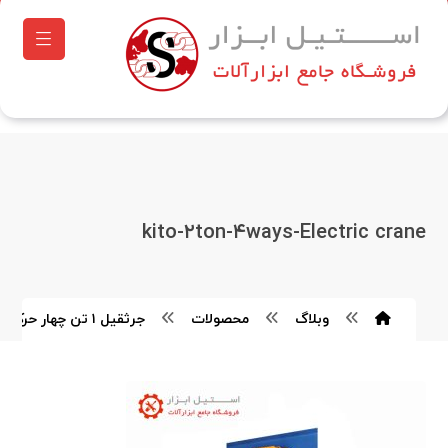
kito-۲ton-۴ways-Electric crane
وبلاگ
محصولات
جرثقیل ۱ تن چهار حرکته کیتو KITO