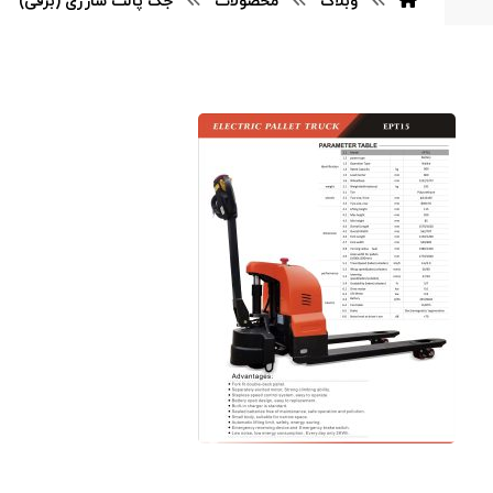
وبلاگ
محصولات
جک پالت شارژی (برقی)