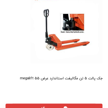
جک پالت ۵ تن مگالیفت استاندارد عرض ۵۵ megalift