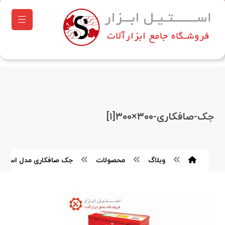
جک-صافکاری-۳۰۰×۳۰۰[۱]
وبلاگ
محصولات
جک صافکاری مدل استرانگ ۰