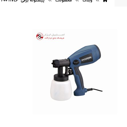
وبلاگ
محصولات
پیستوله برقی HVLP‎ ‎‏ ۴۰۰ وات هیوندای مدل ۴۲۵‎-SG