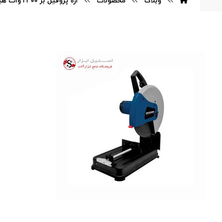
وبلاگ
محصولات
اره پروفیل بر ۲۳۰۰ وات هیوندای مدل HP۲۵۳۵-MC