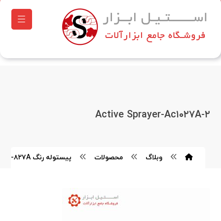
Active Sprayer-Ac۱۰۲۷A-۲
وبلاگ
محصولات
پیستوله رنگ HK-۸۲۷A اکتیو مدل AC۱۰۲۷A