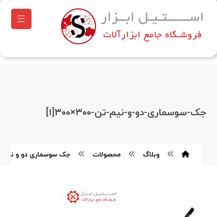
جک-سوسماری-دو-و-نیم-تن-۳۰۰×۳۰۰[۱]
وبلاگ
محصولات
جک سوسماری دو و نیم ت